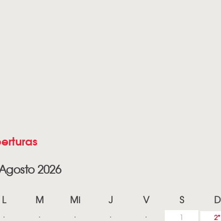
erturas
Agosto 2026
L
M
Mi
J
V
S
D
1
2