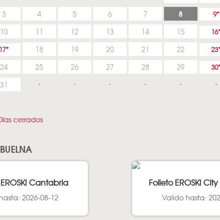
8
3
4
5
6
7
9
10
11
12
13
14
15
16
18
19
20
21
22
17
23
24
25
26
27
28
29
30
31
ías cerrados
 BUELNA
 EROSKI Cantabria
Folleto EROSKI Cit
hasta: 2026-08-12
Valido hasta: 20