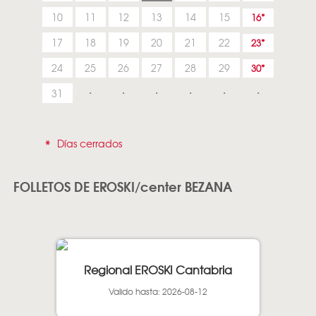
10
11
12
13
14
15
16
17
18
19
20
21
22
23
24
25
26
27
28
29
30
31
*
Días cerrados
FOLLETOS DE EROSKI/center BEZANA
Regional EROSKI Cantabria
Valido hasta: 2026-08-12