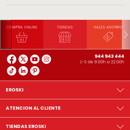
COMPRA ONLINE
TIENDAS
VALES AHORRO
944 943 444
L-S de 9:00h a 22:00h
EROSKI
ATENCION AL CLIENTE
TIENDAS EROSKI