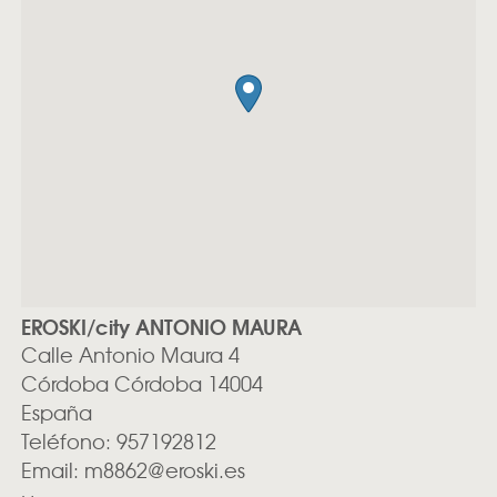
EROSKI/city ANTONIO MAURA
Calle Antonio Maura 4
Córdoba
Córdoba
14004
España
Teléfono:
957192812
Email:
m8862@eroski.es