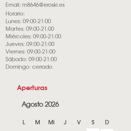
Email:
m8646@eroski.es
Horario:
Lunes: 09:00-21:00
Martes: 09:00-21:00
Miércoles: 09:00-21:00
Jueves: 09:00-21:00
Viernes: 09:00-21:00
Sábado: 09:00-21:00
Domingo: cerrado
Aperturas
Agosto 2026
L
M
Mi
J
V
S
D