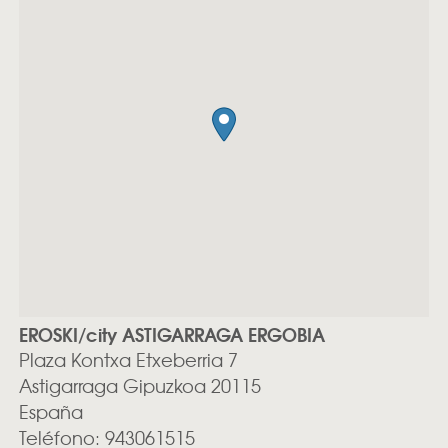
EROSKI/city ASTIGARRAGA ERGOBIA
Plaza Kontxa Etxeberria 7
Astigarraga
Gipuzkoa
20115
España
Teléfono:
943061515