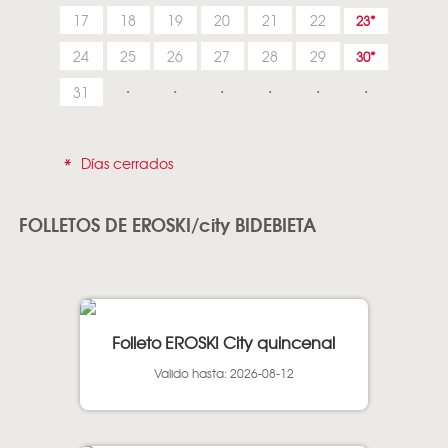
17
18
19
20
21
22
23
24
25
26
27
28
29
30
31
*
Días cerrados
FOLLETOS DE EROSKI/city BIDEBIETA
Folleto EROSKI City quincenal
Valido hasta: 2026-08-12