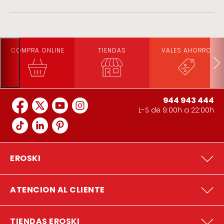
COMPRA ONLINE
TIENDAS
VALES AHORRO
944 943 444
L-S de 9:00h a 22:00h
EROSKI
ATENCION AL CLIENTE
TIENDAS EROSKI