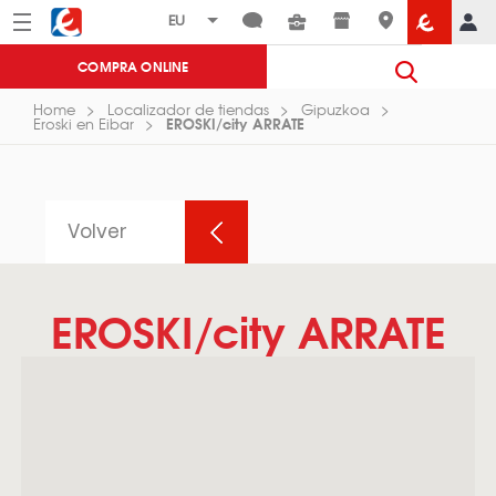
Menú
Eroski
COMPRA ONLINE
Home
Localizador de tiendas
Gipuzkoa
EROSKI/city ARRATE
Eroski en Eibar
Volver
EROSKI/city ARRATE