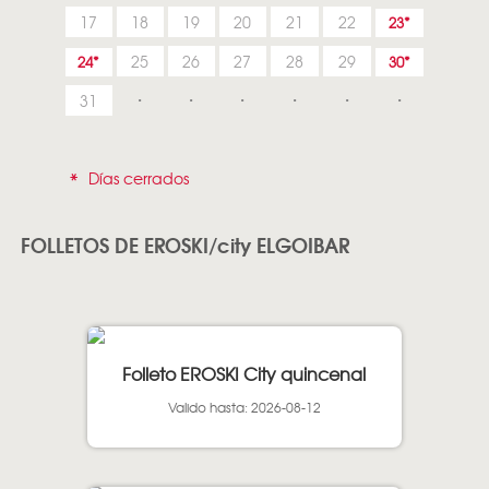
17
18
19
20
21
22
23
25
26
27
28
29
24
30
31
*
Días cerrados
FOLLETOS DE EROSKI/city ELGOIBAR
Folleto EROSKI City quincenal
Valido hasta: 2026-08-12