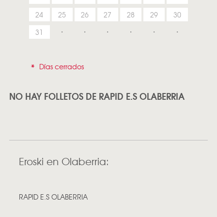
24
25
26
27
28
29
30
31
*
Días cerrados
NO HAY FOLLETOS DE RAPID E.S OLABERRIA
Eroski en Olaberria:
RAPID E.S OLABERRIA