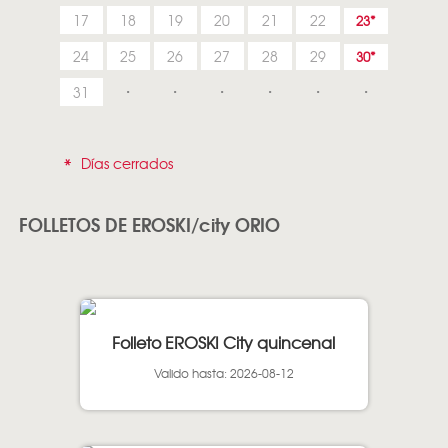
17
18
19
20
21
22
23
24
25
26
27
28
29
30
31
*
Días cerrados
FOLLETOS DE EROSKI/city ORIO
Folleto EROSKI City quincenal
Valido hasta: 2026-08-12