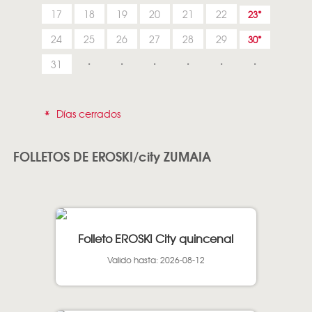
17
18
19
20
21
22
23
24
25
26
27
28
29
30
31
*
Días cerrados
FOLLETOS DE EROSKI/city ZUMAIA
Folleto EROSKI City quincenal
Valido hasta: 2026-08-12