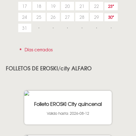
17
18
19
20
21
22
23
24
25
26
27
28
29
30
31
*
Días cerrados
FOLLETOS DE EROSKI/city ALFARO
Folleto EROSKI City quincenal
Valido hasta: 2026-08-12