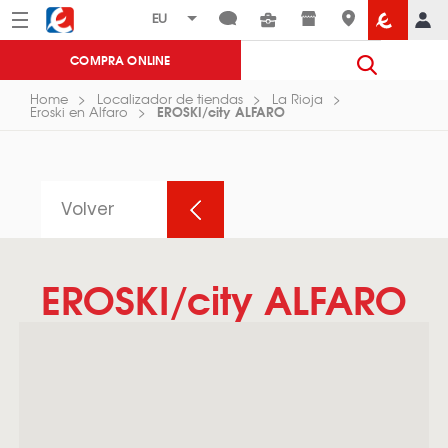
Menú
Eroski
COMPRA ONLINE
Home
Localizador de tiendas
La Rioja
EROSKI/city ALFARO
Eroski en Alfaro
Volver
EROSKI/city ALFARO