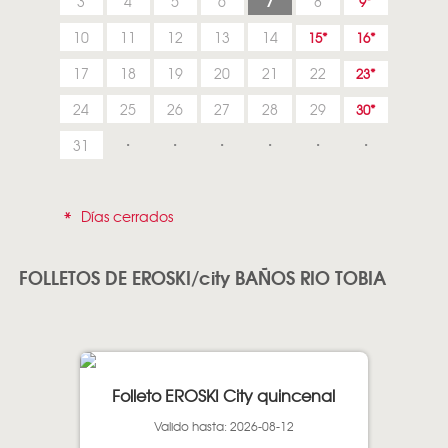
7
3
4
5
6
8
9
10
11
12
13
14
15
16
17
18
19
20
21
22
23
24
25
26
27
28
29
30
31
*
Días cerrados
FOLLETOS DE EROSKI/city BAÑOS RIO TOBIA
Folleto EROSKI City quincenal
Valido hasta: 2026-08-12