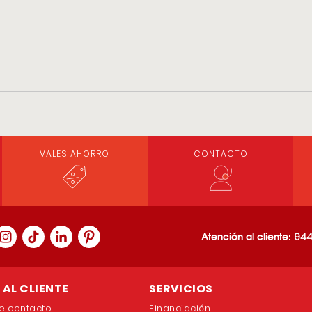
VALES AHORRO
CONTACTO
Atención al cliente:
944
AL CLIENTE
SERVICIOS
e contacto
Financiación