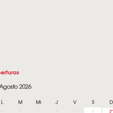
erturas
Agosto 2026
L
M
Mi
J
V
S
D
1
2