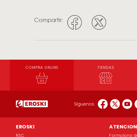
Compartir:
COMPRA ONLINE
TIENDAS
Síguenos
EROSKI
ATENCION 
RSC
Formulario d