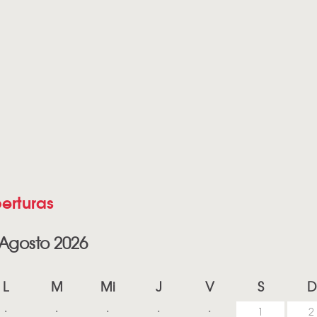
erturas
Agosto 2026
L
M
Mi
J
V
S
D
1
2