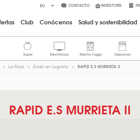
CONTACTO
INVESTORS
F
fertas
Club
Conócenos
Salud y sostenibilidad
RAPID E.S MURRIETA II
La Rioja
Eroski en Logroño
RAPID E.S MURRIETA II