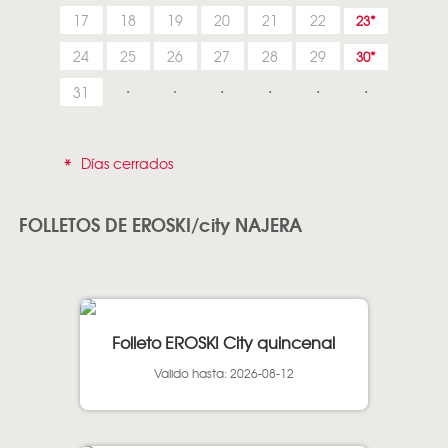
17
18
19
20
21
22
23
24
25
26
27
28
29
30
31
*
Días cerrados
FOLLETOS DE EROSKI/city NAJERA
Folleto EROSKI City quincenal
Valido hasta: 2026-08-12