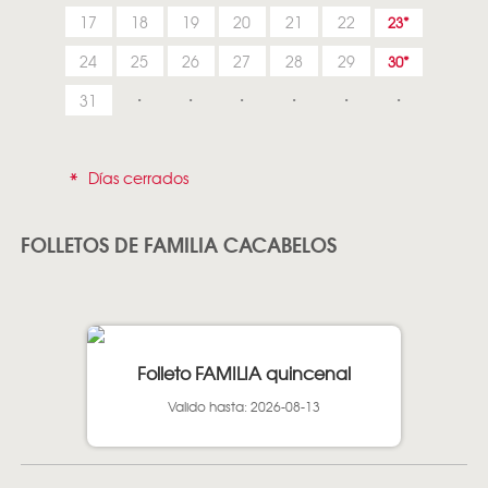
17
18
19
20
21
22
23
24
25
26
27
28
29
30
31
*
Días cerrados
FOLLETOS DE FAMILIA CACABELOS
Folleto FAMILIA quincenal
Valido hasta: 2026-08-13