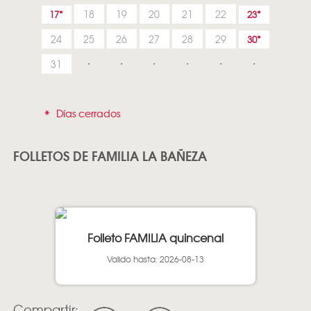
18
19
20
21
22
17
23
24
25
26
27
28
29
30
31
*
Días cerrados
FOLLETOS DE FAMILIA LA BAÑEZA
Folleto FAMILIA quincenal
Valido hasta: 2026-08-13
Compartir: