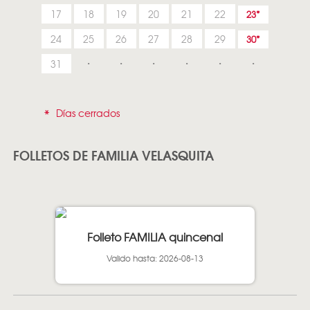
17
18
19
20
21
22
23
24
25
26
27
28
29
30
31
*
Días cerrados
FOLLETOS DE FAMILIA VELASQUITA
Folleto FAMILIA quincenal
Valido hasta: 2026-08-13