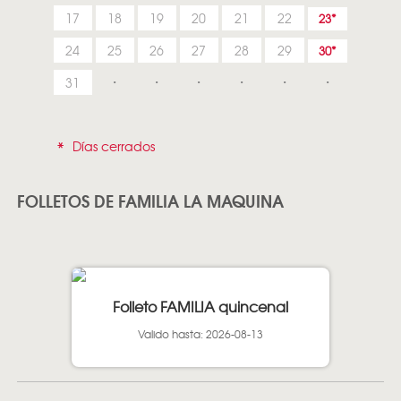
17
18
19
20
21
22
23
24
25
26
27
28
29
30
31
*
Días cerrados
FOLLETOS DE FAMILIA LA MAQUINA
Folleto FAMILIA quincenal
Valido hasta: 2026-08-13