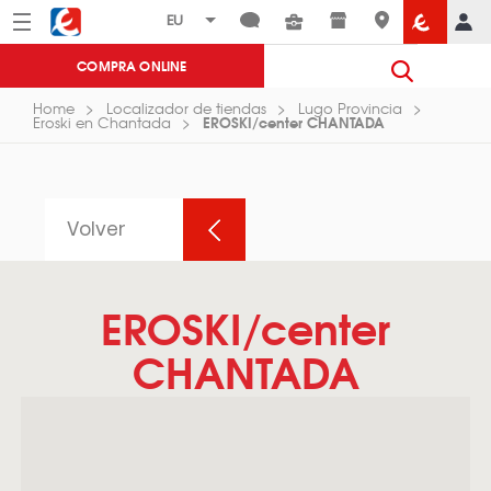
Menú
Eroski
COMPRA ONLINE
Home
Localizador de tiendas
Lugo Provincia
EROSKI/center CHANTADA
Eroski en Chantada
Volver
EROSKI/center
CHANTADA