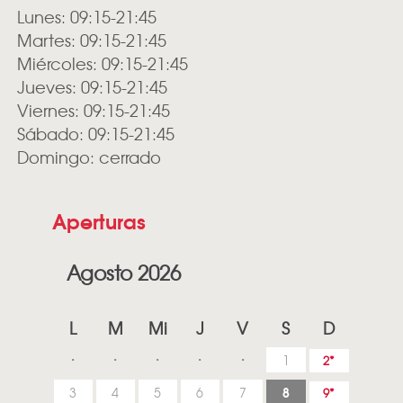
Lunes: 09:15-21:45
Martes: 09:15-21:45
Miércoles: 09:15-21:45
Jueves: 09:15-21:45
Viernes: 09:15-21:45
Sábado: 09:15-21:45
Domingo: cerrado
Aperturas
Agosto 2026
L
M
Mi
J
V
S
D
1
2
8
3
4
5
6
7
9