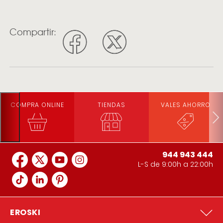
Compartir:
COMPRA ONLINE
TIENDAS
VALES AHORRO
944 943 444
L-S de 9:00h a 22:00h
EROSKI