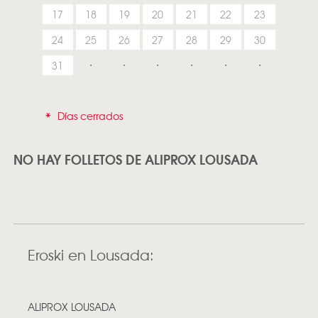
17
18
19
20
21
22
23
24
25
26
27
28
29
30
31
*
Días cerrados
NO HAY FOLLETOS DE ALIPROX LOUSADA
Eroski en Lousada:
ALIPROX LOUSADA