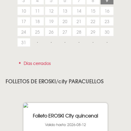
9
3
4
5
6
7
8
10
11
12
13
14
15
16
17
18
19
20
21
22
23
24
25
26
27
28
29
30
31
*
Días cerrados
FOLLETOS DE EROSKI/city PARACUELLOS
Folleto EROSKI City quincenal
Valido hasta: 2026-08-12