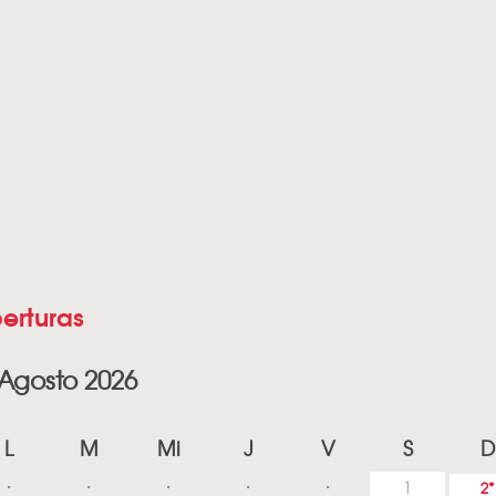
erturas
Agosto 2026
L
M
Mi
J
V
S
D
1
2