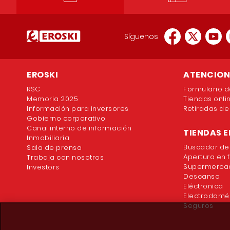
Síguenos
EROSKI
ATENCION 
RSC
Formulario d
Memoria 2025
Tiendas onli
Información para inversores
Retiradas de
Gobierno corporativo
Canal interno de información
TIENDAS E
Inmobiliaria
Buscador de
Sala de prensa
Apertura en 
Trabaja con nosotros
Supermercad
Investors
Descanso
Eléctronica
Electrodomé
Seguros