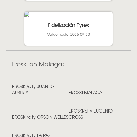
Fidelización Pyrex
Valido hasta: 2026-09-30
Eroski en Malaga:
EROSKI/city JUAN DE
AUSTRIA
EROSKI MALAGA
EROSKI/city EUGENIO
EROSKI/city ORSON WELLES
GROSS
EROSKI/city LA PAZ