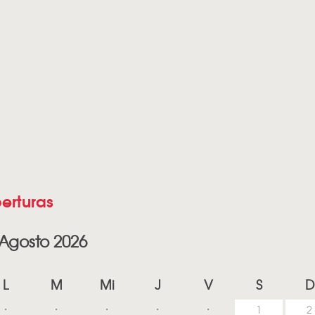
erturas
Agosto 2026
L
M
Mi
J
V
S
D
1
2