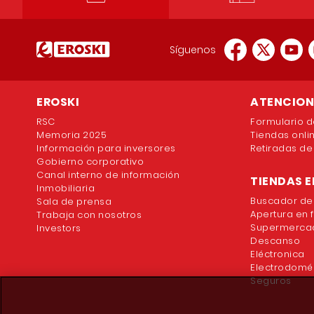
Síguenos
EROSKI
ATENCION 
RSC
Formulario d
Memoria 2025
Tiendas onli
Información para inversores
Retiradas de
Gobierno corporativo
Canal interno de información
TIENDAS E
Inmobiliaria
Buscador de
Sala de prensa
Apertura en 
Trabaja con nosotros
Supermercad
Investors
Descanso
Eléctronica
Electrodomé
Seguros