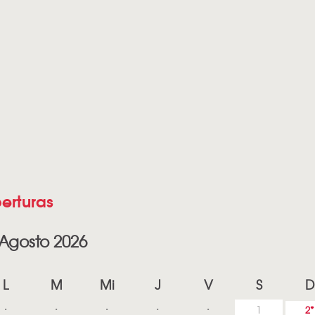
erturas
Agosto 2026
L
M
Mi
J
V
S
D
1
2