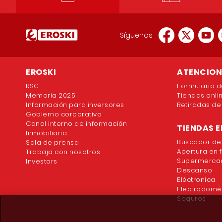
Síguenos
EROSKI
ATENCION 
RSC
Formulario d
Memoria 2025
Tiendas onli
Información para inversores
Retiradas de
Gobierno corporativo
Canal interno de información
TIENDAS E
Inmobiliaria
Buscador de
Sala de prensa
Apertura en 
Trabaja con nosotros
Supermercad
Investors
Descanso
Eléctronica
Electrodomé
Seguros