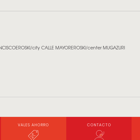
ANCISCO
EROSKI/city CALLE MAYOR
EROSKI/center MUGAZURI
VALES AHORRO
CONTACTO