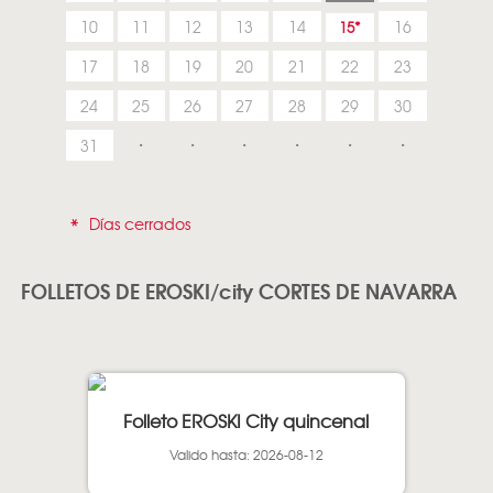
10
11
12
13
14
16
15
17
18
19
20
21
22
23
24
25
26
27
28
29
30
31
*
Días cerrados
FOLLETOS DE EROSKI/city CORTES DE NAVARRA
Folleto EROSKI City quincenal
Valido hasta: 2026-08-12