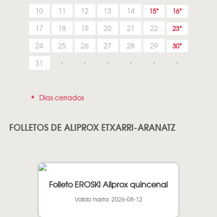
10
11
12
13
14
15
16
17
18
19
20
21
22
23
24
25
26
27
28
29
30
31
*
Días cerrados
FOLLETOS DE ALIPROX ETXARRI-ARANATZ
Folleto EROSKI Aliprox quincenal
Valido hasta: 2026-08-12