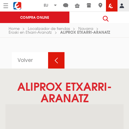
Menú
Eroski
COMPRA ONLINE
Home
Localizador de tiendas
Navarra
ALIPROX ETXARRI-ARANATZ
Eroski en Etxarri-Aranatz
Volver
ALIPROX ETXARRI-
ARANATZ