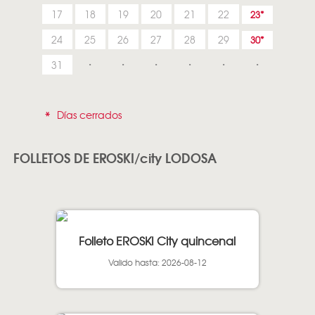
17
18
19
20
21
22
23
24
25
26
27
28
29
30
31
*
Días cerrados
FOLLETOS DE EROSKI/city LODOSA
Folleto EROSKI City quincenal
Valido hasta: 2026-08-12