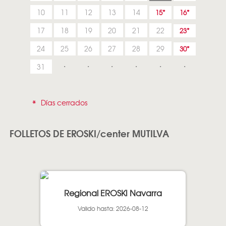
10
11
12
13
14
15
16
17
18
19
20
21
22
23
24
25
26
27
28
29
30
31
*
Días cerrados
FOLLETOS DE EROSKI/center MUTILVA
Regional EROSKI Navarra
Valido hasta: 2026-08-12