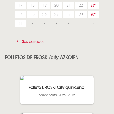
17
18
19
20
21
22
23
24
25
26
27
28
29
30
31
*
Días cerrados
FOLLETOS DE EROSKI/city AZKOIEN
Folleto EROSKI City quincenal
Valido hasta: 2026-08-12