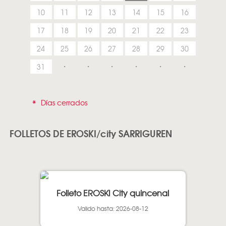
10
11
12
13
14
15
16
17
18
19
20
21
22
23
24
25
26
27
28
29
30
31
*
Días cerrados
FOLLETOS DE EROSKI/city SARRIGUREN
Folleto EROSKI City quincenal
Valido hasta: 2026-08-12