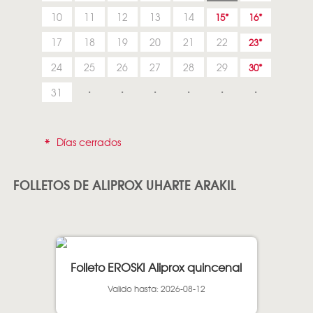
10
11
12
13
14
15
16
17
18
19
20
21
22
23
24
25
26
27
28
29
30
31
*
Días cerrados
FOLLETOS DE ALIPROX UHARTE ARAKIL
Folleto EROSKI Aliprox quincenal
Valido hasta: 2026-08-12