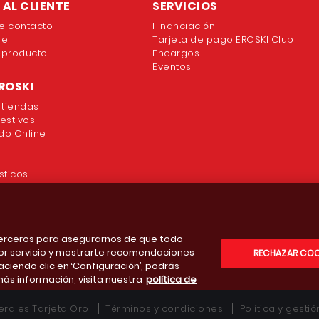
AL CLIENTE
SERVICIOS
e contacto
Financiación
ne
Tarjeta de pago EROSKI Club
 producto
Encargos
Eventos
ROSKI
 tiendas
festivos
o Online
sticos
 terceros para asegurarnos de que todo
or servicio y mostrarte recomendaciones
RECHAZAR COO
aciendo clic en ‘Configuración’, podrás
más información, visita nuestra
política de
rales Tarjeta Oro
Términos y condiciones
Política y gesti