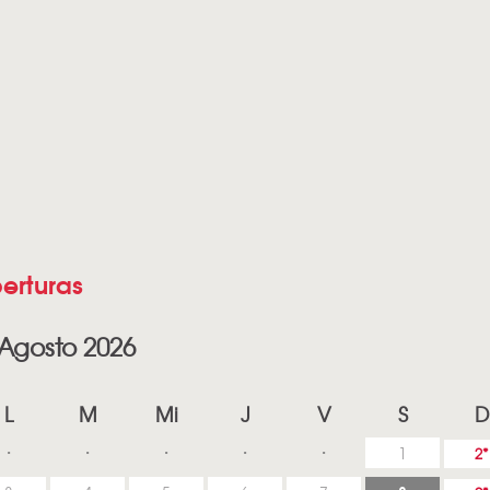
erturas
Agosto 2026
L
M
Mi
J
V
S
D
1
2