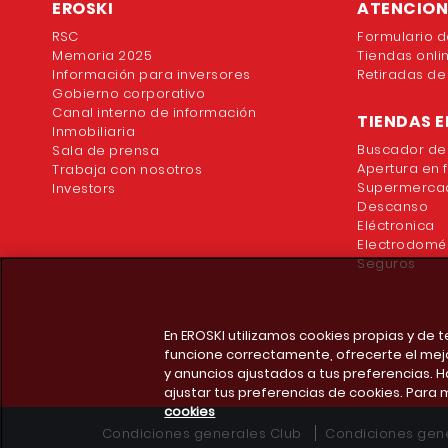
EROSKI
ATENCION 
RSC
Formulario d
Memoria 2025
Tiendas onli
Información para inversores
Retiradas de
Gobierno corporativo
Canal interno de información
TIENDAS E
Inmobiliaria
Buscador de
Sala de prensa
Apertura en 
Trabaja con nosotros
Supermercad
Investors
Descanso
Eléctronica
Electrodomé
Seguros
En EROSKI utilizamos cookies propias y de
funcione correctamente, ofrecerte el mej
y anuncios ajustados a tus preferencias. H
ajustar tus preferencias de cookies. Para 
cookies
Condiciones generales Club
Condiciones gene