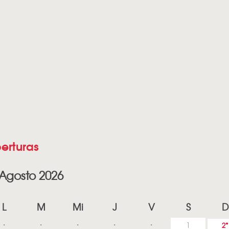
erturas
Agosto 2026
L
M
Mi
J
V
S
D
1
2