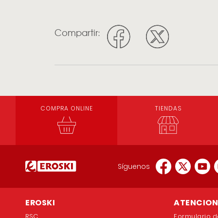
Compartir:
COMPRA ONLINE
TIENDAS
Síguenos
EROSKI
ATENCION 
RSC
Formulario d