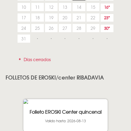
10
11
12
13
14
15
16
17
18
19
20
21
22
23
24
25
26
27
28
29
30
31
*
Días cerrados
FOLLETOS DE EROSKI/center RIBADAVIA
Folleto EROSKI Center quincenal
Valido hasta: 2026-08-13