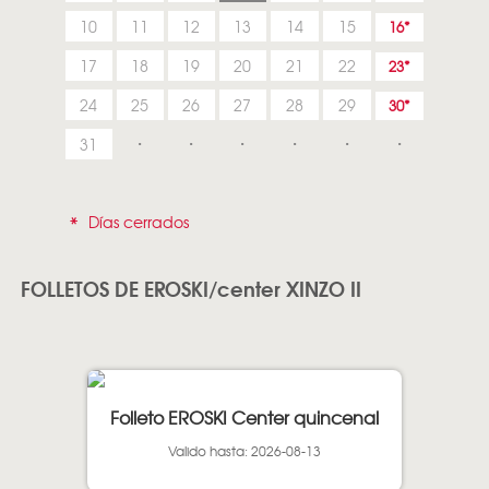
10
11
12
13
14
15
16
17
18
19
20
21
22
23
24
25
26
27
28
29
30
31
*
Días cerrados
FOLLETOS DE EROSKI/center XINZO II
Folleto EROSKI Center quincenal
Valido hasta: 2026-08-13