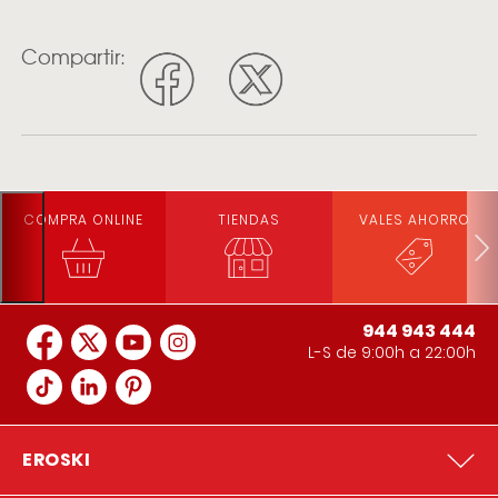
Compartir:
COMPRA ONLINE
TIENDAS
VALES AHORRO
944 943 444
L-S de 9:00h a 22:00h
EROSKI