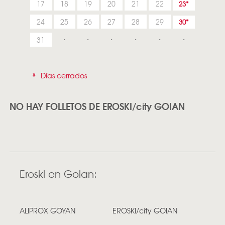
17
18
19
20
21
22
23
24
25
26
27
28
29
30
31
*
Días cerrados
NO HAY FOLLETOS DE EROSKI/city GOIAN
Eroski en Goian:
ALIPROX GOYAN
EROSKI/city GOIAN