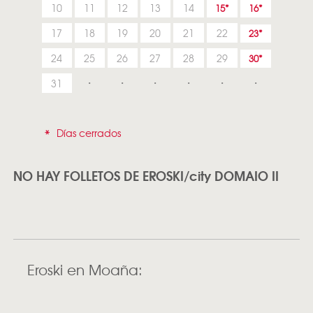
10
11
12
13
14
15
16
17
18
19
20
21
22
23
24
25
26
27
28
29
30
31
*
Días cerrados
NO HAY FOLLETOS DE EROSKI/city DOMAIO II
Eroski en Moaña: