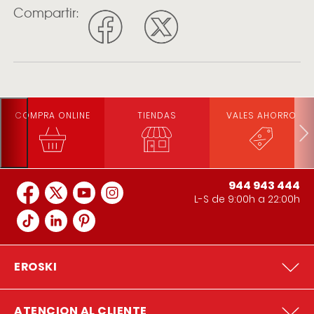
Compartir:
COMPRA ONLINE
TIENDAS
VALES AHORRO
944 943 444
L-S de 9:00h a 22:00h
EROSKI
ATENCION AL CLIENTE