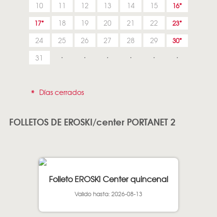
10
11
12
13
14
15
16
18
19
20
21
22
17
23
24
25
26
27
28
29
30
31
*
Días cerrados
FOLLETOS DE EROSKI/center PORTANET 2
Folleto EROSKI Center quincenal
Valido hasta: 2026-08-13