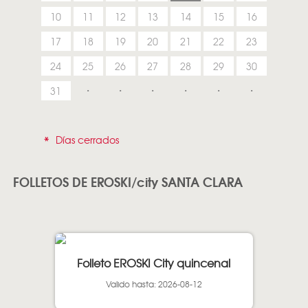
10
11
12
13
14
15
16
17
18
19
20
21
22
23
24
25
26
27
28
29
30
31
*
Días cerrados
FOLLETOS DE EROSKI/city SANTA CLARA
Folleto EROSKI City quincenal
Valido hasta: 2026-08-12