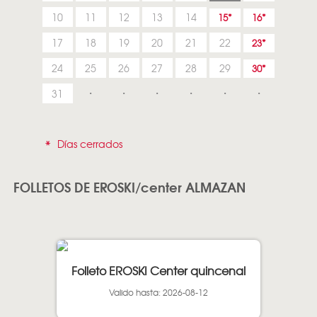
10
11
12
13
14
15
16
17
18
19
20
21
22
23
24
25
26
27
28
29
30
31
*
Días cerrados
FOLLETOS DE EROSKI/center ALMAZAN
Folleto EROSKI Center quincenal
Valido hasta: 2026-08-12