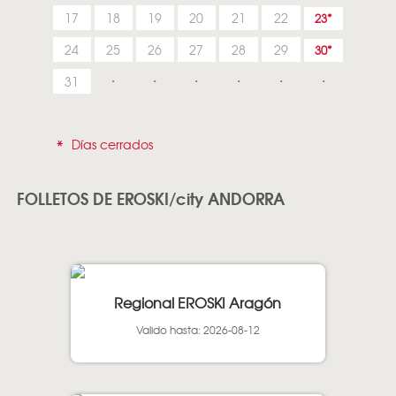
17
18
19
20
21
22
23
24
25
26
27
28
29
30
31
*
Días cerrados
FOLLETOS DE EROSKI/city ANDORRA
Regional EROSKI Aragón
Valido hasta: 2026-08-12