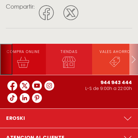
Compartir:
COMPRA ONLINE
TIENDAS
VALES AHORRO
944 943 444
L-S de 9:00h a 22:00h
EROSKI
ATENCION AL CLIENTE