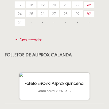
17
18
19
20
21
22
23
24
25
26
27
28
29
30
31
*
Días cerrados
FOLLETOS DE ALIPROX CALANDA
Folleto EROSKI Aliprox quincenal
Valido hasta: 2026-08-12