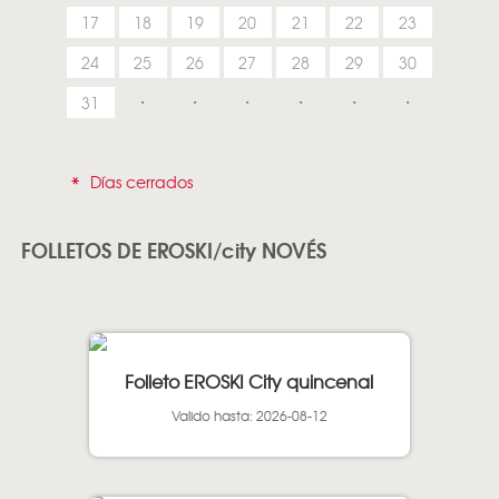
17
18
19
20
21
22
23
24
25
26
27
28
29
30
31
*
Días cerrados
FOLLETOS DE EROSKI/city NOVÉS
Folleto EROSKI City quincenal
Valido hasta: 2026-08-12