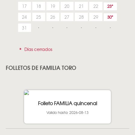
17
18
19
20
21
22
23
24
25
26
27
28
29
30
31
*
Días cerrados
FOLLETOS DE FAMILIA TORO
Folleto FAMILIA quincenal
Valido hasta: 2026-08-13