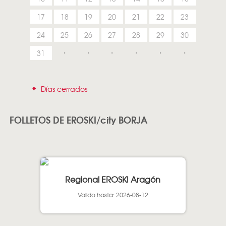
17
18
19
20
21
22
23
24
25
26
27
28
29
30
31
*
Días cerrados
FOLLETOS DE EROSKI/city BORJA
Regional EROSKI Aragón
Valido hasta: 2026-08-12