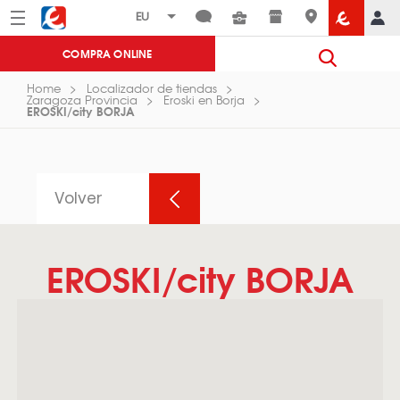
Menú
Eroski
COMPRA ONLINE
Home
Localizador de tiendas
Zaragoza Provincia
Eroski en Borja
EROSKI/city BORJA
Volver
EROSKI/city BORJA