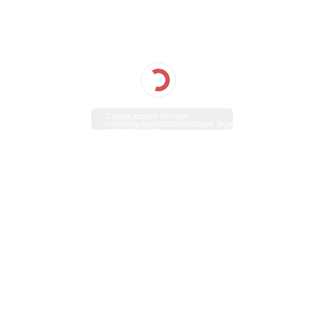
Cannot access file! /wp-
content/uploads/2019/04/Bases_legales_belle-
NATURAL.pdf?
0.5944966153644309