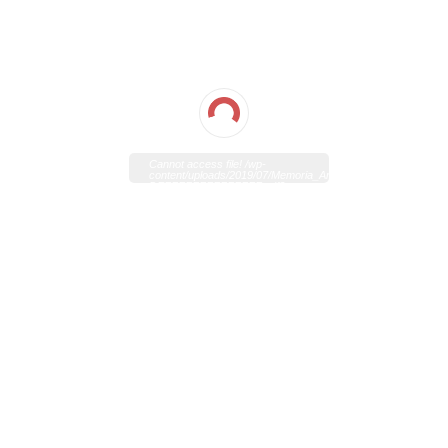
Cannot access file! /wp-
content/uploads/2019/07/Memoria_Anual_2018_EROSKI_ES-
DEFFFFFFFFFFFFFF.pdf?
0.33097409549475887